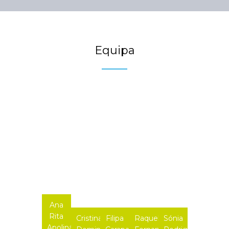
Equipa
Ana
Rita
Cristina
Filipa
Raquel
Sónia
Apolinário