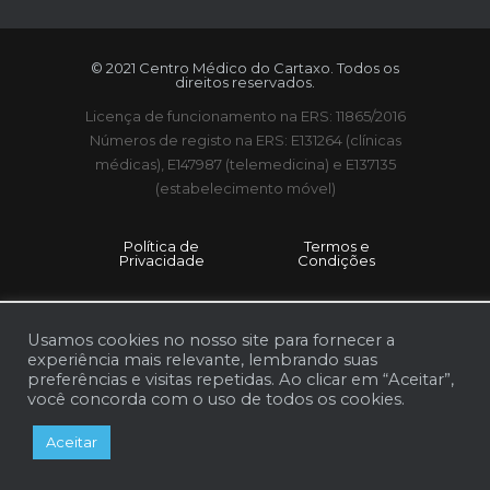
© 2021 Centro Médico do Cartaxo. Todos os
direitos reservados.
Licença de funcionamento na ERS: 11865/2016
Números de registo na ERS: E131264 (clínicas
médicas), E147987 (telemedicina) e E137135
(estabelecimento móvel)
Política de
Termos e
Privacidade
Condições
Usamos cookies no nosso site para fornecer a
experiência mais relevante, lembrando suas
preferências e visitas repetidas. Ao clicar em “Aceitar”,
você concorda com o uso de todos os cookies.
Aceitar