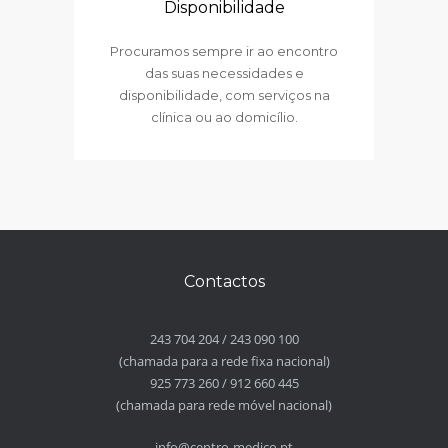
Disponibilidade
Procuramos sempre ir ao encontro
das suas necessidades e
disponibilidade, com serviços na
clínica ou ao domicílio.
Contactos
243 704 204
/
243 090 100
(chamada para a rede fixa nacional)
925 773 260
/
912 660 445
(chamada para rede móvel nacional)
info@centro-medico.pt