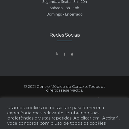
Segunda a Sexta - 8h - 20h
Sábado - 8h - 18h
Domingo - Encerrado
Redes Sociais
© 2021 Centro Médico do Cartaxo. Todos os
direitos reservados.
Licença de funcionamento na ERS: 11865/2016
Números de registo na ERS: E131264 (clínicas
Usamos cookies no nosso site para fornecer a
médicas), E147987 (telemedicina) e E137135
experiência mais relevante, lembrando suas
preferências e visitas repetidas. Ao clicar em “Aceitar”,
(estabelecimento móvel)
você concorda com o uso de todos os cookies.