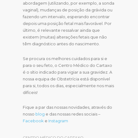
abordagem (utilizando, por exemplo, a sonda
vaginal), mudanças de posição da grávida ou
fazendo um intervalo, esperando encontrar
depois uma posição fetal mais favorável. Por
último, é relevante ressalvar ainda que
existem (muitas) alterações fetais que não
têm diagnóstico antes do nascimento.
Se procura os melhores cuidados para si e
para o seu feto, o Centro Médico do Cartaxo
é o sítio indicado para vigiar a sua gravidez. A
nossa equipa de Obstetrícia está disponível
para si, todos os dias, especialmente nos mais
difíceis!
Fique a par das nossas novidades, através do
nosso
blog
e das nossas redes sociais –
Facebook
e
Instagram
CENTRO MÉDICO DO CARTAXO